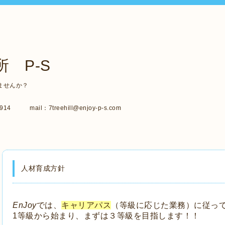
 P-S
ませんか？
14 mail：7treehill@enjoy-p-s.com
人材育成方針
EnJoy
では、
キャリアパス
（等級に応じた業務）に従っ
1等級から始まり、まずは３等級を目指します！！